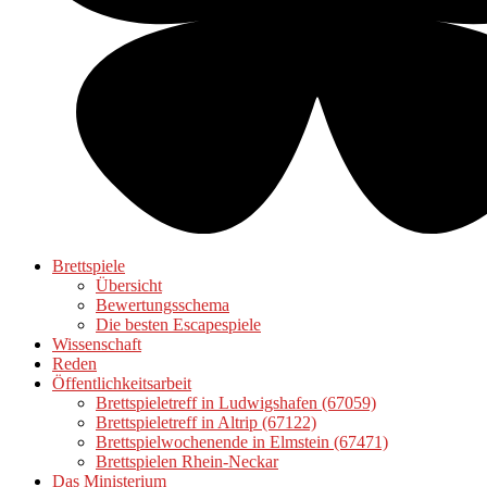
Brettspiele
Übersicht
Bewertungsschema
Die besten Escapespiele
Wissenschaft
Reden
Öffentlichkeitsarbeit
Brettspieletreff in Ludwigshafen (67059)
Brettspieletreff in Altrip (67122)
Brettspielwochenende in Elmstein (67471)
Brettspielen Rhein-Neckar
Das Ministerium