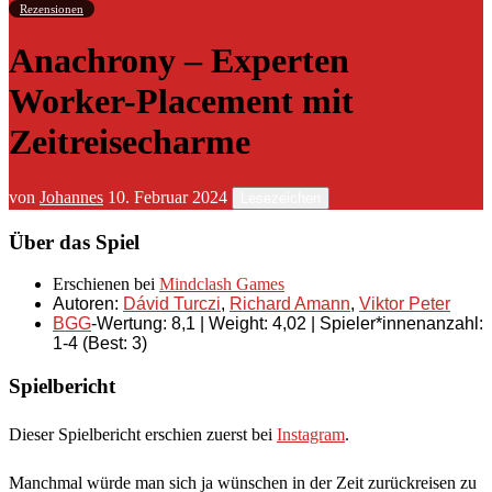
Rezensionen
Anachrony – Experten
Worker-Placement mit
Zeitreisecharme
von
Johannes
10. Februar 2024
Lesezeichen
Über das Spiel
Erschienen bei
Mindclash Games
Autoren:
Dávid Turczi
,
Richard Amann
,
Viktor Peter
BGG
-Wertung: 8,1 |
Weight: 4,02 |
Spieler*innenanzahl:
1-4 (Best: 3)
Spielbericht
Dieser Spielbericht erschien zuerst bei
Instagram
.
Manchmal würde man sich ja wünschen in der Zeit zurückreisen zu