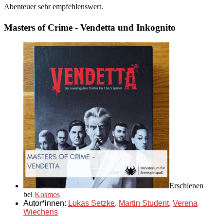
Abenteuer sehr empfehlenswert.
Masters of Crime - Vendetta und Inkognito
Erschienen
bei
Kosmos
Autor*innen:
Lukas Setzke
,
Martin Student
,
Verena
Wiechens