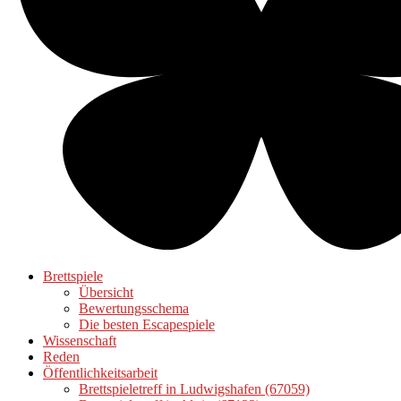
Brettspiele
Übersicht
Bewertungsschema
Die besten Escapespiele
Wissenschaft
Reden
Öffentlichkeitsarbeit
Brettspieletreff in Ludwigshafen (67059)