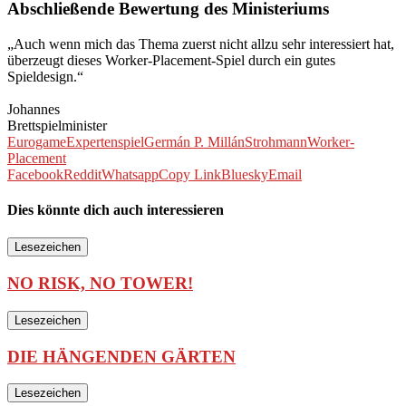
Abschließende Bewertung des Ministeriums
„Auch wenn mich das Thema zuerst nicht allzu sehr interessiert hat,
überzeugt dieses Worker-Placement-Spiel durch ein gutes
Spieldesign.“
Johannes
Brettspielminister
Eurogame
Expertenspiel
Germán P. Millán
Strohmann
Worker-
Placement
Facebook
Reddit
Whatsapp
Copy Link
Bluesky
Email
Dies könnte dich auch interessieren
Lesezeichen
NO RISK, NO TOWER!
Lesezeichen
DIE HÄNGENDEN GÄRTEN
Lesezeichen