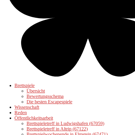
Brettspiele
Übersicht
Bewertungsschema
Die besten Escapespiele
Wissenschaft
Reden
Öffentlichkeitsarbeit
Brettspieletreff in Ludwigshafen (67059)
Brettspieletreff in Altrip (67122)
Brettspielwochenende in Elmstein (67471)