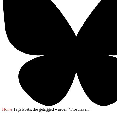
Home
Tags
Posts, die getagged wurden "Frosthaven"